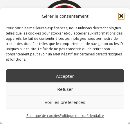
Gérer le consentement
Pour offrir les meilleures expériences, nous utilisons des technologies
telles que les cookies pour stocker et/ou accéder aux informations des
appareils. Le fait de consentir à ces technologies nous permettra de
traiter des données telles que le comportement de navigation ou les ID
uniques sur ce site. Le fait de ne pas consentir ou de retirer son
consentement peut avoir un effet négatif sur certaines caractéristiques
et fonctions.
CONTACT
09 61 13 33 59
Accepter
contact@consultamiante.com
Refuser
LIENS RAPIDES
Mentions légales
Voir les préférences
Politique de confidentialité
Politique relatives de cookies (EU)
Politique de cookies
Politique de confidentialité
Conditions générales de vente