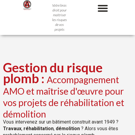
Aller
Votre bras
droit pour
au
maîtriser
contenu
les risques
de vos
NOTRE DÉMARCHE
QUI SOMMES NOUS ?
projets
Gestion du risque
plomb :
Accompagnement
AMO et maîtrise d'œuvre pour
vos projets de réhabilitation et
démolition
Vous intervenez sur un bâtiment construit avant 1949 ?
Travaux
,
réhabilitation
,
démolition
?
Alors vous êtes